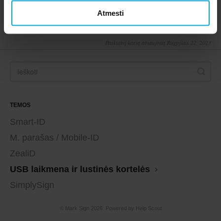
Atmesti
Paskutinį kartą atnaujintą Rugpjūtis 22, 2023
TEMOS
Smart-ID
M. parašas / Mobile-ID
ZealiD
USB laikmena ir lustinės kortelės
SimplySign
©
Mark Sign
2026.
Powered by
Help Scout