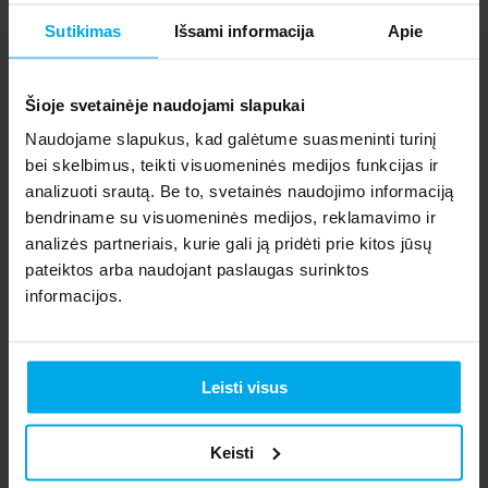
papildomą įrangą. Daugiau informacijos rasite
čia.
Sutikimas
Išsami informacija
Apie
Jeigu įsidiegus reikiamą programinę įrangą vis tiek
nepavyksta naudotis el. parašu, sekite šiuos žingsnius ir
Šioje svetainėje naudojami slapukai
pamėginkite iš naujo:
Naudojame slapukus, kad galėtume suasmeninti turinį
bei skelbimus, teikti visuomeninės medijos funkcijas ir
Jeigu naudojatės asmens tapatybės kortele, iš naujo
analizuoti srautą. Be to, svetainės naudojimo informaciją
įstatykite kortelę į skaitytuvą ir patikrinkite ar
bendriname su visuomeninės medijos, reklamavimo ir
skaitytuvas teisingai prijungtas prie kompiuterio.
analizės partneriais, kurie gali ją pridėti prie kitos jūsų
Jeigu naudojatės USB laikmena, iš naujo ją prijunkite
pateiktos arba naudojant paslaugas surinktos
prie kompiuterio.
informacijos.
Perkraukite savo kompiuterį.
Jeigu atlikus visus šiuos veiksmus, el. parašu
Leisti visus
naudotis nepavyksta , susisiekite su mumis.
Keisti
Ar gavote atsakymą į savo klausimą?
Yes
No