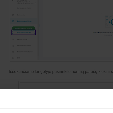
Iššokančiame langelyje pasirinkite norimą parašų kiekį ir s