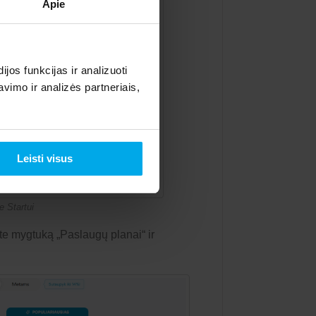
Apie
os funkcijas ir analizuoti
imo ir analizės partneriais,
Leisti visus
e Startui
te mygtuką „Paslaugų planai“ ir