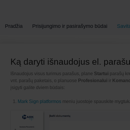
Pradžia
Prisijungimo ir pasirašymo būdai
Savit
Ką daryti išnaudojus el. paraš
Išnaudojus visus turimus parašus, plane
Startui
parašų kre
vnt. parašų paketais, o planuose
Profesionalui
ir
Koman
įsigyti galite dviem būdais:
Mark Sign platformos
meniu juostoje spauskite mygtuką