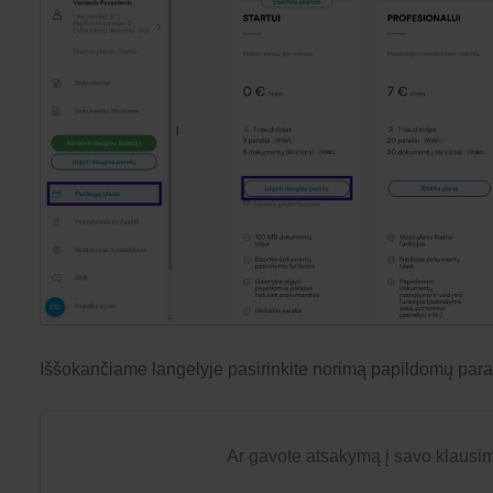
Iššokančiame langelyje pasirinkite norimą papildomų paraš
Ar gavote atsakymą į savo klausi