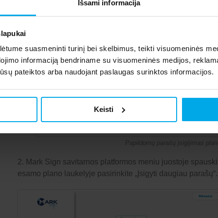
Išsami informacija
slapukai
tume suasmeninti turinį bei skelbimus, teikti visuomeninės medij
dojimo informaciją bendriname su visuomeninės medijos, reklamav
os jūsų pateiktos arba naudojant paslaugas surinktos informacijos.
Keisti
Papildomų parašų įsigijimas plan
2. Mark Sign savitarnos platformos meniu juostoje spauski
esamo plano laukelyje pasirinkite „Įsigyti daugiau parašų“.