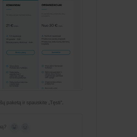
ų paketą ir spauskite „Tęsti“
.
mą?
Yes
No