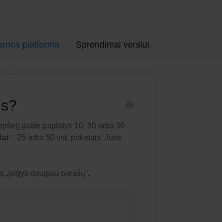
arnos platforma
Sprendimai verslui
us?
pšelį galite papildyti 10, 30 arba 50
dai
– 25 arba 50 vnt. paketais. Juos
 „Įsigyti daugiau parašų“
.