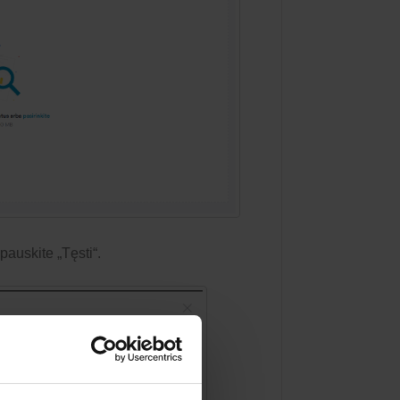
pauskite „Tęsti“.