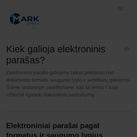
Toggle
Navigatio
Pradžia
Kiek galioja elektroninis
parašas?
Prisijungimo ir pasirašymo būdai
Savitarnos platforma
Elektroninio parašo galiojimo laikas priklauso nuo
dokumento formato, saugumo lygio ir sertifikatų galiojimo.
Sprendimai verslui
Šiame straipsnyje paaiškiname, kas tai lemia ir kaip
užtikrinti ilgalaikį dokumentų pasirašymą.
Elektroniniai parašai pagal
formatus ir saugumo lygius