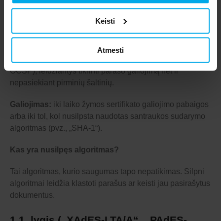
galiojančiu, net jei sertifikatas vėliau atšauktas.
Keisti
1 lygis („XAdES-LT/XL“, „PAdES-LT“) –
su ilgalaikiais duomenimis
Atmesti
Į parašą įtraukiami sertifikato atšaukimo įrodymai (CRL,
OCSP), leidžiantys tikrinti parašo galiojimą net ir
nepasiekiant pirminių šaltinių.
Galiojimas:
iki laiko žymos sertifikato galiojimo pabaigos
arba iki tol, kol nusilpsta naudotas santraukos sudarymo
algoritmas (pvz., „SHA-1“).
Kas yra nusilpęs algoritmas?
Tai algoritmas, kurio saugumas tapo nepatikimas. Silpni
algoritmai leidžia klastoti parašus ar keisti jau pasirašytus
dokumentus.
1.1. lygis („XAdES-LTA/A“, „PAdES-