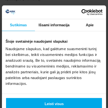
Galiojimas:
iki parašo sertifikato galiojimo pabaigos arba
iki jo atšaukimo.
Sutikimas
Išsami informacija
Apie
Pastaba:
Sertifikatai gali būti atšaukiami dėl pavardės
pasikeitimo, parašo priemonės praradimo, saugumo
pažeidimų ir pan.
Šioje svetainėje naudojami slapukai
Naudojame slapukus, kad galėtume suasmeninti turinį
2 lygis („XAdES-T“, „PAdES-T“) – su
bei skelbimus, teikti visuomeninės medijos funkcijas ir
laiko žyma
analizuoti srautą. Be to, svetainės naudojimo informaciją
Prie parašo pridedama laiko žyma, nurodanti, kada
bendriname su visuomeninės medijos, reklamavimo ir
tiksliai buvo pasirašyta.
analizės partneriais, kurie gali ją pridėti prie kitos jūsų
pateiktos arba naudojant paslaugas surinktos
Galiojimas:
iki laiko žymos sertifikato galiojimo
informacijos.
pabaigos.
Svarbu:
Laiko žyma įrodo, kad parašas buvo galiojantis
pasirašymo metu, todėl parašas gali būti laikomas
Leisti visus