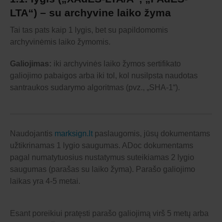
LTA“) – su archyvine laiko žyma
Tai tas pats kaip 1 lygis, bet su papildomomis
archyvinėmis laiko žymomis.
Galiojimas:
iki archyvinės laiko žymos sertifikato
galiojimo pabaigos arba iki tol, kol nusilpsta naudotas
santraukos sudarymo algoritmas (pvz., „SHA-1“).
Naudojantis
marksign.lt
paslaugomis, jūsų dokumentams
užtikrinamas 1 lygio saugumas. ADoc dokumentams
pagal numatytuosius nustatymus suteikiamas 2 lygio
saugumas (parašas su laiko žyma). Parašo galiojimo
laikas yra 4-5 metai.
Esant poreikiui pratęsti parašo galiojimą virš 5 metų arba