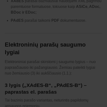
XAdES
parašai dažniausiai naudojami XML pagrindu
paremtuose formatuose, tokiuose kaip
ASiCe, ADoc,
BDoc ir EDoc;
PAdES
parašai taikomi
PDF
dokumentuose.
Elektroninių parašų saugumo
lygiai
Elektroniniai parašai skirstomi į saugumo lygius – nuo
paprasčiausio iki pažangiausio. Žemiau pateikti lygiai
nuo žemiausio (3) iki aukščiausio (1.1.):
3 lygis („XAdES-B“, „PAdES-B“) –
paprastas el. parašas
Tai bazinis parašo variantas, neturintis papildomų
apsaugos priemonių.