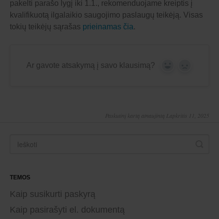
pakelti parašo lygį iki 1.1., rekomenduojame kreiptis į
kvalifikuotą ilgalaikio saugojimo paslaugų teikėją. Visas
tokių teikėjų sąrašas
prieinamas čia
.
Ar gavote atsakymą į savo klausimą?
Yes
No
Paskutinį kartą atnaujintą Lapkritis 11, 2025
TEMOS
Kaip susikurti paskyrą
Kaip pasirašyti el. dokumentą