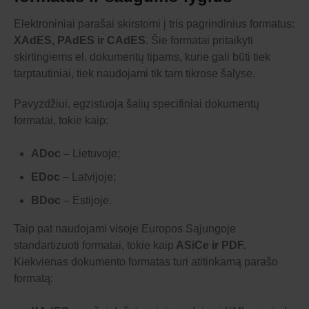
Elektroniniai parašai skirstomi į tris pagrindinius formatus:
XAdES, PAdES ir CAdES
. Šie formatai pritaikyti
skirtingiems el. dokumentų tipams, kurie gali būti tiek
tarptautiniai, tiek naudojami tik tam tikrose šalyse.
Pavyzdžiui, egzistuoja šalių specifiniai dokumentų
formatai, tokie kaip:
ADoc –
Lietuvoje;
EDoc
– Latvijoje;
BDoc
– Estijoje.
Taip pat naudojami visoje Europos Sąjungoje
standartizuoti formatai, tokie kaip
ASiCe ir PDF.
Kiekvienas dokumento formatas turi atitinkamą parašo
formatą: