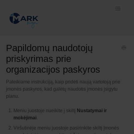
Toggle
Navigatio
Pradžia
Papildomų naudotojų
priskyrimas prie
Prisijungimo ir pasirašymo būdai
organizacijos paskyros
Savitarnos platforma
Pateikiame instrukciją, kaip pridėti naują vartotoją prie
Sprendimai verslui
įmonės paskyros, kad galėtų naudotis įmonės įsigytu
planu.
Meniu juostoje nueikite į skiltį
Nustatymai ir
mokėjimai
.
Viršutinėje meniu juostoje pasirinkite skiltį Įmonės