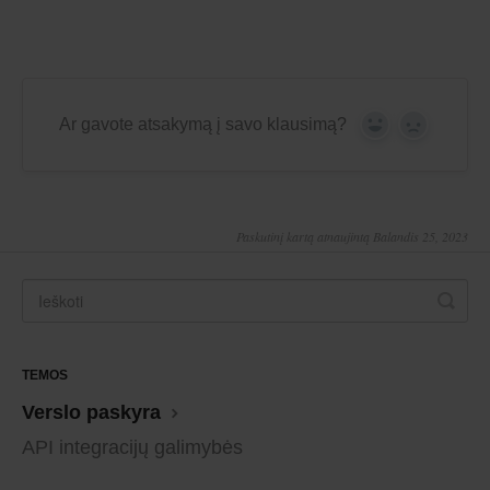
Ar gavote atsakymą į savo klausimą?
Yes
No
Paskutinį kartą atnaujintą Balandis 25, 2023
TEMOS
Verslo paskyra
API integracijų galimybės