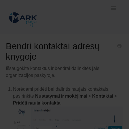
Toggle
Navigatio
Pradžia
Bendri kontaktai adresų
knygoje
Prisijungimo ir pasirašymo būdai
Savitarnos platforma
Išsaugokite kontaktus ir bendrai dalinkitės jais
organizacijos paskyroje.
Sprendimai verslui
Norėdami pridėti bei dalintis naujais kontaktais,
pasirinkite
Nustatymai ir mokėjimai
>
Kontaktai
>
Pridėti naują kontaktą
.