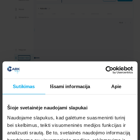
Sutikimas
Išsami informacija
Apie
Suveskite visus reikiamus duomenis bei paspauskite
Pridėti kontaktą
.
Šioje svetainėje naudojami slapukai
Naudojame slapukus, kad galėtume suasmeninti turinį
bei skelbimus, teikti visuomeninės medijos funkcijas ir
analizuoti srautą. Be to, svetainės naudojimo informaciją
bendriname su visuomeninės medijos, reklamavimo ir